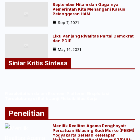
September Hitam dan Gagalnya
Pemerintah Kita Menangani Kasus
Pelanggaran HAM
Sep 7, 2021
Liku Panjang Rivalitas Partai Demokrat
dan PDIP
May 14, 2021
Siniar Kritis Sintesa
Flexploitation dalam Ekonomi Platform: Eksploitasi
Terselubung di Balik Janji Fleksibilitas Kerja
Penelitian
Menilik Realitas Agama Penghayat:
Persatuan Eklasing Budi Murko (PEBM)
Yogyakarta Setelah Ketetapan
Mahkamah Konstitusi Nomor 97/PUU-