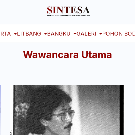
RTA
LITBANG
BANGKU
GALERI
POHON BOD
Wawancara Utama