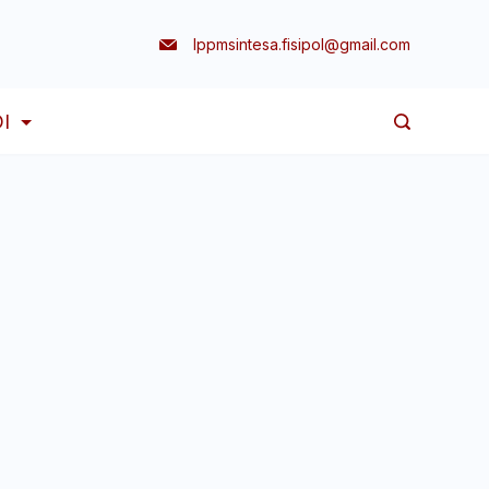
lppmsintesa.fisipol@gmail.com
I