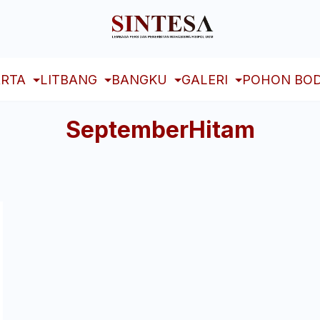
RTA
LITBANG
BANGKU
GALERI
POHON BOD
SeptemberHitam