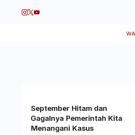
Skip
to
content
WA
Bangku
Suara Fisipol
September Hitam dan
Gagalnya Pemerintah Kita
Menangani Kasus