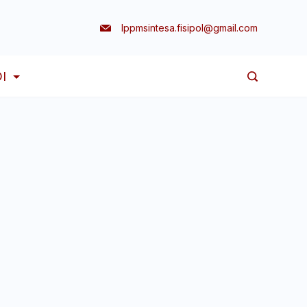
lppmsintesa.fisipol@gmail.com
I