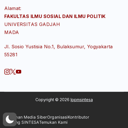
Alamat:
FAKULTAS ILMU SOSIAL DAN ILMU POLITIK
UNIVERSITAS GADJAH
MADA
Jl. Sosio Yustisia No.1, Bulaksumur, Yogyakarta
55281
Copyright © 2026
lppmsintesa
Pedoman Media Siber
Organisasi
Kontributor
Tentang SINTESA
Temukan Kami