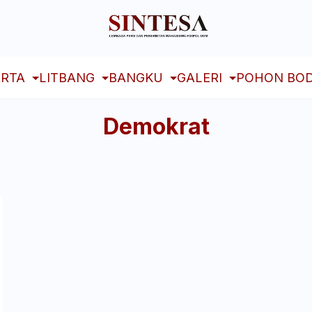
RTA
LITBANG
BANGKU
GALERI
POHON BOD
Demokrat