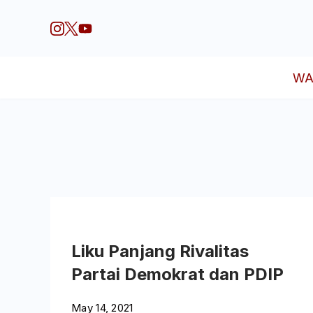
Skip
to
content
WA
Bangku
Suara Fisipol
Liku Panjang Rivalitas
Partai Demokrat dan PDIP
May 14, 2021