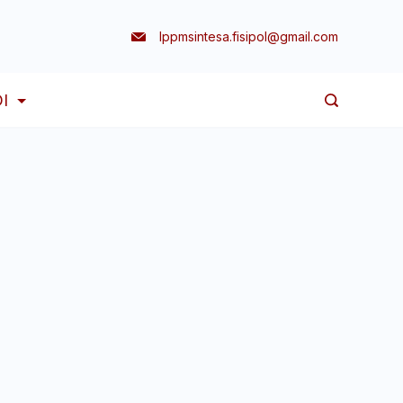
lppmsintesa.fisipol@gmail.com
I